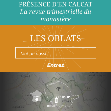
PRÉSENCE D'EN CALCAT
La revue trimestrielle du
monastère
LES OBLATS
Entrez