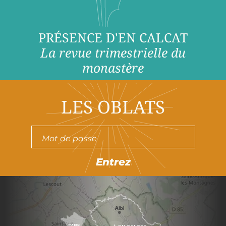
PRÉSENCE D'EN CALCAT
La revue trimestrielle du
monastère
LES OBLATS
Entrez