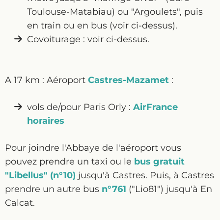
Toulouse-Matabiau) ou "Argoulets", puis
en train ou en bus (voir ci-dessus).
Covoiturage : voir ci-dessus.
A 17 km : Aéroport
Castres-Mazamet
:
vols de/pour Paris Orly :
A
irFrance
horaires
Pour joindre l'Abbaye de l'aéroport vous
pouvez prendre un taxi ou le
bus gratuit
"Libellus" (n°10)
jusqu'à Castres. Puis, à Castres
prendre un autre bus
n°761
("Lio81") jusqu'à En
Calcat.