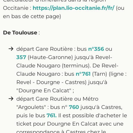
Occitanie :
https://plan.lio-occitanie.fr/fr/
(ou
en bas de cette page)
De Toulouse
:
départ Gare Routière : bus
n°356
ou
357
(Haute-Garonne) jusqu'à Revel-
Claude Nougaro (terminus). De Revel-
Claude Nougaro : bus
n°761
(Tarn) (ligne :
Revel - Dourgne - Castres) jusqu'à
"Dourgne En Calcat" ;
départ Gare Routière ou Métro
"Argoulets" : bus n°
760
jusqu'à Castres,
puis le bus
761.
Il est possible d'acheter le
ticket pour Dourgne En Calcat avec une
correspondance à Castres chez le