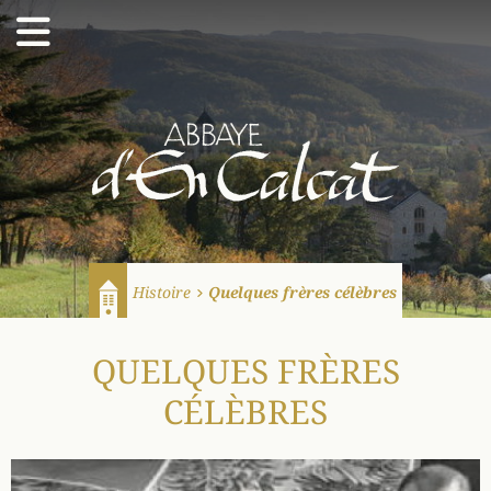
Abbaye d'En Calcat
Histoire
Quelques frères célèbres
Accueil
QUELQUES FRÈRES
CÉLÈBRES