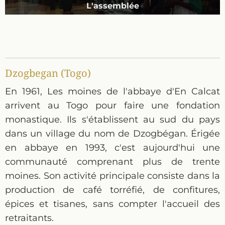
Accompagnement de l'office à la Kora
Un jour de profession solennelle
La communauté rassemblée
D'autres moines de Koubri
L'oratoire en communauté
Fête à la sortie de l'église
Processsion d'offrandes
Les moniales de Koubri
Les moines de Koubri
L'intérieur de l'église
L'assemblée
L'hôtellerie
La porterie
Le cloître
Le cloître
Dzogbegan (Togo)
En 1961, Les moines de l'abbaye d'En Calcat
arrivent au Togo pour faire une fondation
monastique. Ils s'établissent au sud du pays
dans un village du nom de Dzogbégan. Érigée
en abbaye en 1993, c'est aujourd'hui une
communauté comprenant plus de trente
moines. Son activité principale consiste dans la
production de café torréfié, de confitures,
épices et tisanes, sans compter l'accueil des
retraitants.