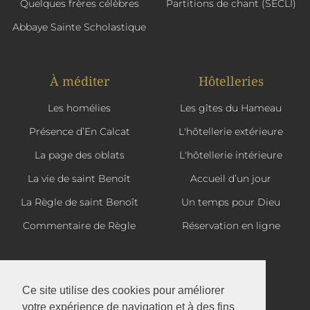
Quelques frères célèbres
Partitions de chant (SECLI)
Abbaye Sainte Scholastique
À méditer
Hôtelleries
Les homélies
Les gîtes du Hameau
Présence d’En Calcat
L'hôtellerie extérieure
La page des oblats
L'hôtellerie intérieure
La vie de saint Benoît
Accueil d’un jour
La Règle de saint Benoît
Un temps pour Dieu
Commentaire de Règle
Réservation en ligne
La boutique d'En Calcat
Ce site utilise des cookies pour améliorer
votre expérience de navigation et à des fins