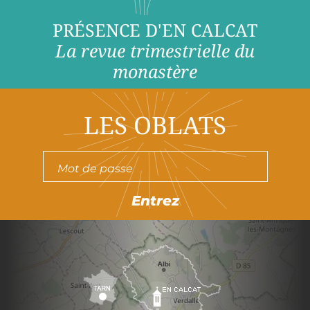
PRÉSENCE D'EN CALCAT
La revue trimestrielle du
monastère
LES OBLATS
Entrez