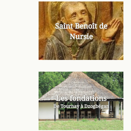
Saint Benoît de
Nursie
Les fondations
De Tournay à Dzogbégan