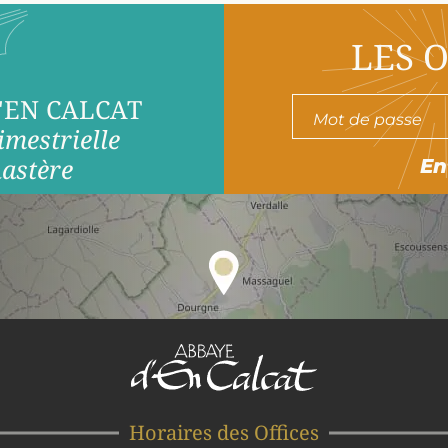
LES 
'EN CALCAT
imestrielle
astère
En
Horaires des Offices