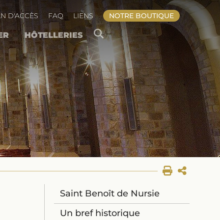
N D'ACCÈS
FAQ
LIENS
NOTRE BOUTIQUE
ER
HÔTELLERIES
ONDATIONS
RIE INTÉRIEURE
DU PÈRE ABBÉ
IRE DE RÈGLE
TION EN LIGNE
E DES OBLATS
ON DE PRIÈRE
NIR MOINE
Saint Benoît de Nursie
Un bref historique