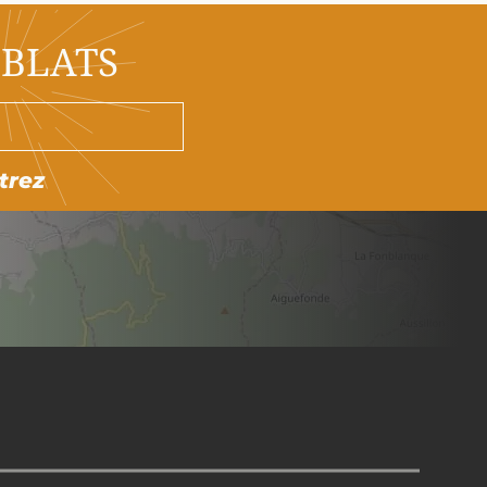
OBLATS
trez