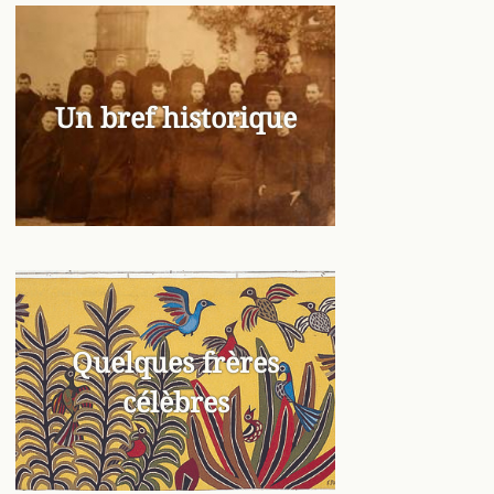
Un bref historique
Quelques frères
célèbres