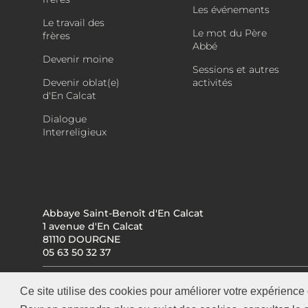
Les événements
Le travail des
Le mot du Père
frères
Abbé
Devenir moine
Sessions et autres
Devenir oblat(e)
activités
d'En Calcat
Dialogue
Interreligieux
Abbaye Saint-Benoît d'En Calcat
1 avenue d'En Calcat
81110 DOURGNE
05 63 50 32 37
Ce site utilise des cookies pour améliorer votre expérience 