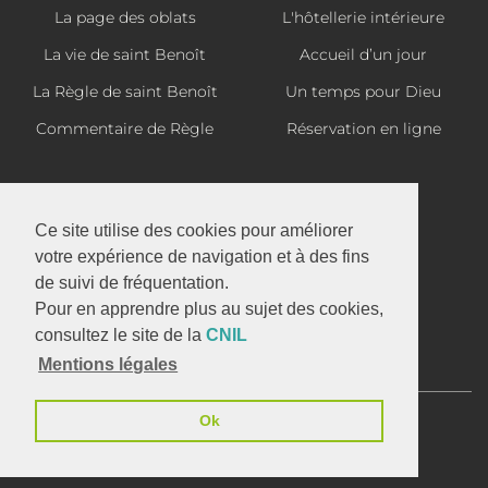
La page des oblats
L'hôtellerie intérieure
La vie de saint Benoît
Accueil d’un jour
La Règle de saint Benoît
Un temps pour Dieu
Commentaire de Règle
Réservation en ligne
La boutique d'En Calcat
Ce site utilise des cookies pour améliorer
votre expérience de navigation et à des fins
de suivi de fréquentation.
Abbaye Saint-Benoît d'En Calcat
Pour en apprendre plus au sujet des cookies,
1 avenue d'En Calcat
consultez le site de la
CNIL
81110 DOURGNE
Mentions légales
05 63 50 32 37
Ok
Infos Légales