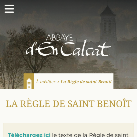
Abbaye d'En Calcat
À méditer
La Règle de saint Benoît
Accueil
LA RÈGLE DE SAINT BENOÎT
Téléchargez ici
le texte de la Règle de saint