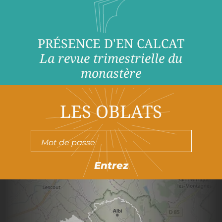
PRÉSENCE D'EN CALCAT
La revue trimestrielle du
monastère
LES OBLATS
Entrez