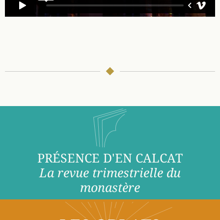
PRÉSENCE D'EN CALCAT
La revue trimestrielle du
monastère