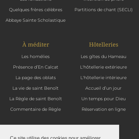
Quelques frères célèbres
Partitions de chant (SECLI)
Abbaye Sainte Scholastique
À méditer
Hôtelleries
Les homélies
Les gîtes du Hameau
Présence d’En Calcat
L'hôtellerie extérieure
La page des oblats
L'hôtellerie intérieure
La vie de saint Benoît
Accueil d’un jour
La Règle de saint Benoît
Un temps pour Dieu
Commentaire de Règle
Réservation en ligne
Ce site utilise des cookies pour améliorer