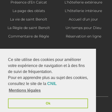
Présence d’En Calcat
L'hôtellerie extérieure
La page des oblats
L'hôtellerie intérieure
La vie de saint Benoît
Accueil d’un jour
La Règle de saint Benoît
Un temps pour Dieu
Commentaire de Règle
Réservation en ligne
La boutique d'En Calcat
Ce site utilise des cookies pour améliorer
votre expérience de navigation et à des fins
de suivi de fréquentation.
Abbaye Saint-Benoît d'En Calcat
Pour en apprendre plus au sujet des cookies,
1 avenue d'En Calcat
consultez le site de la
CNIL
81110 DOURGNE
Mentions légales
05 63 50 32 37
Ok
Infos Légales