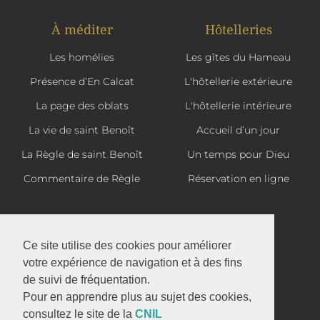
À méditer
Hôtelleries
Les homélies
Les gîtes du Hameau
Présence d’En Calcat
L'hôtellerie extérieure
La page des oblats
L'hôtellerie intérieure
La vie de saint Benoît
Accueil d’un jour
La Règle de saint Benoît
Un temps pour Dieu
Commentaire de Règle
Réservation en ligne
La boutique d'En Calcat
Ce site utilise des cookies pour améliorer
votre expérience de navigation et à des fins
de suivi de fréquentation.
Abbaye Saint-Benoît d'En Calcat
Pour en apprendre plus au sujet des cookies,
1 avenue d'En Calcat
consultez le site de la
CNIL