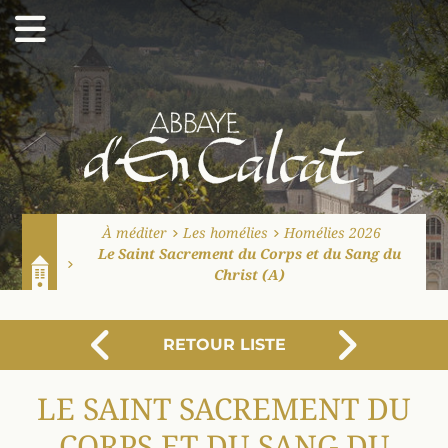
Abbaye d'En Calcat
À méditer
Les homélies
Homélies 2026
Le Saint Sacrement du Corps et du Sang du
Christ (A)
Accueil
RETOUR LISTE
PRÉCÉDENT
SUI
LE SAINT SACREMENT DU
CORPS ET DU SANG DU