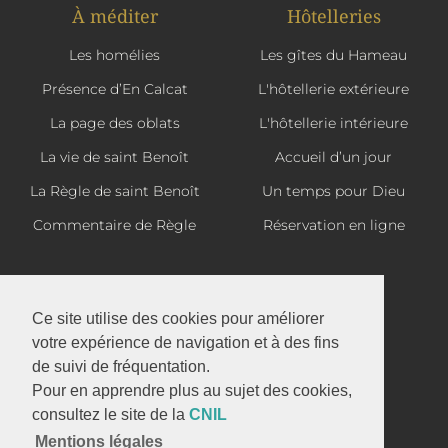
À méditer
Hôtelleries
Les homélies
Les gîtes du Hameau
Présence d’En Calcat
L'hôtellerie extérieure
La page des oblats
L'hôtellerie intérieure
La vie de saint Benoît
Accueil d’un jour
La Règle de saint Benoît
Un temps pour Dieu
Commentaire de Règle
Réservation en ligne
La boutique d'En Calcat
Ce site utilise des cookies pour améliorer
votre expérience de navigation et à des fins
de suivi de fréquentation.
Abbaye Saint-Benoît d'En Calcat
Pour en apprendre plus au sujet des cookies,
1 avenue d'En Calcat
consultez le site de la
CNIL
81110 DOURGNE
Mentions légales
05 63 50 32 37