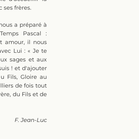
 ses frères.
 nous a préparé à
 Temps Pascal :
et amour, il nous
vec Lui : « Je te
 aux sages et aux
uis ! et d'ajouter
u Fils, Gloire au
liers de fois tout
re, du Fils et de
F. Jean-Luc