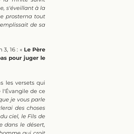
, s'éveillant à la
se prosterna tout
remplissait de sa
 3, 16 : «
Le Père
as pour juger le
s les versets qui
e l'Évangile de ce
que je vous parle
lerai des choses
u ciel, le Fils de
 dans le désert,
t homme qui croit