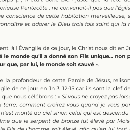
lorieuse Pentecôte : ne convenait-il pas que l'Église
ne conscience de cette habitation merveilleuse, 
onnaître et adorer le Dieu trois fois saint qui la 
t, à l'Évangile de ce jour, le Christ nous dit en Jn
é le monde qu'il a donné son Fils unique… non p
r que, par lui, le monde soit sauvé
».
la profondeur de cette Parole de Jésus, relison
ile de ce jour en Jn 3, 12-15 car ils sont la clef d
e que nous célébrons : «
Si vous ne croyez pas lors
a terre, comment croirez-vous quand je vous par
 n'est monté au ciel sinon celui qui est descendu d
e que le serpent de bronze fut élevé par Moïse
e le Fils de l'homme soit élevé, afin qu'en lui tou