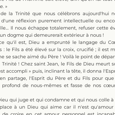
e.
»
 de la Trinité que nous célébrons aujourd'hui 
 d'une réflexion purement intellectuelle ou enc
e… Il nous échappe totalement, refuser cette év
e un dogme qui demeurerait extérieur à nous !
ce qu'il est, Dieu a emprunté le langage du Cœ
 le Fils a été élevé sur la croix, crucifié ; il est 
 se sache aimé du Père ! Voilà le point de départ
Trinité ! Chez saint Jean, le Fils de Dieu meurt s
st accompli » puis, inclinant la tête, il donna l'Esp
 en partage, l'Esprit du Père et du Fils pour q
s profond de nous-mêmes et fasse de nos cœurs
ieu qui juge et qui condamne et qui nous colle à 
e place à un Dieu qui aime car il n'est qu'amo
e de croire en cet amour personnel est incapable