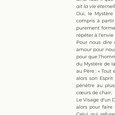
ait la vie éternell
Oui, le Mystère
compris à partir
purement formell
répéter à l'envi
Pour nous dire 
amour pour nous :
pour que l'homme
du Mystère de la 
au Père : « Tout e
alors son Esprit
pénètre au plu
cœurs de chair.
Le Visage d'un D
alors pour fair
Celui qui refus