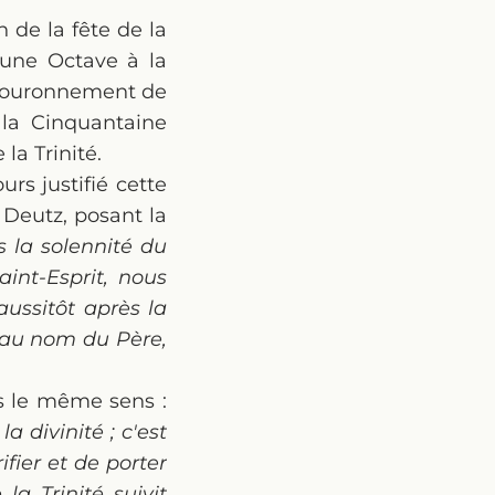
n de la fête de la
e une Octave à la
e couronnement de
 la Cinquantaine
la Trinité.
urs justifié cette
e Deutz, posant la
ès la solennité du
int-Esprit, nous
aussitôt après la
n au nom du Père,
ns le même sens :
la divinité ; c'est
fier et de porter
la Trinité suivit