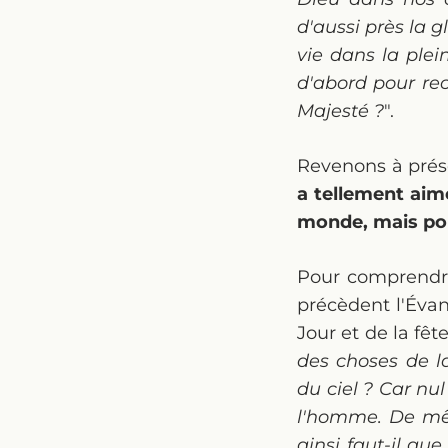
d'aussi près la g
vie dans la plei
d'abord pour rec
Majesté ?
".
Revenons à présen
a tellement aim
monde, mais pou
Pour comprendre 
précèdent l'Évang
Jour et de la fêt
des choses de l
du ciel ? Car nul
l'homme. De mêm
ainsi faut-il qu