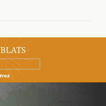
OBLATS
trez