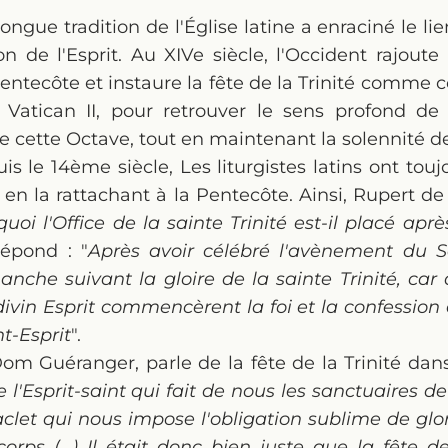
ongue tradition de l'Église latine a enraciné le lie
 de l'Esprit. Au XIVe siècle, l'Occident rajout
Pentecôte et instaure la fête de la Trinité comm
 Vatican II, pour retrouver le sens profond de
 cette Octave, tout en maintenant la solennité de 
 le 14ème siècle, Les liturgistes latins ont toujo
é en la rattachant à la Pentecôte. Ainsi, Rupert d
uoi l'Office de la sainte Trinité est-il placé apr
 répond : "
Après avoir célébré l'avènement du Sa
nche suivant la gloire de la sainte Trinité, car 
ivin Esprit commencèrent la foi et la confessio
nt-Esprit
".
Dom Guéranger, parle de la fête de la Trinité da
e l'Esprit-saint qui fait de nous les sanctuaires de 
clet qui nous impose l'obligation sublime de glori
rps (…) Il était donc bien juste que la fête de 