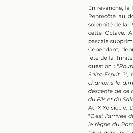
En revanche, la l
Pentecôte au don
solennité de la 
cette Octave. A
pascale supprime
Cependant, depuis
fête de la Trinit
question : "
Pourq
Saint-Esprit ?
",
chantons le dima
descente de ce d
du Fils et du Sai
Au XIXe siècle, 
"
C'est l'arrivée d
le règne du Para
Dieu dans nos co