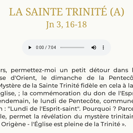
LA SAINTE TRINITÉ (A)
Jn 3, 16-18
rs, permettez-moi un petit détour dans l'
glise d'Orient, le dimanche de la Pentecô
ystère de la Sainte Trinité fidèle en cela à 
'Église, ; la commémoration du don de l'Espr
 lendemain, le lundi de Pentecôte, commu
n : "Lundi de l'Esprit-saint". Pourquoi ? Parc
ule, permet la révélation du mystère trinitai
Origène - l'Église est pleine de la Trinité ».