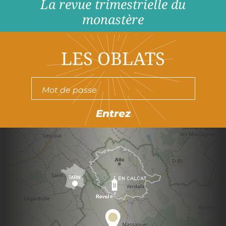
La revue trimestrielle du
monastère
LES OBLATS
Entrez