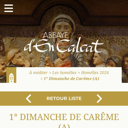
Abbaye d'En Calcat
À méditer
Les homélies
Homélies 2026
1° Dimanche de Carême (A)
Accueil
RETOUR LISTE
PRÉCÉDENT
SUI
1° DIMANCHE DE CARÊME
(A)