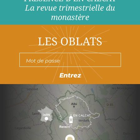
La revue trimestrielle du
monastère
LES OBLATS
Entrez