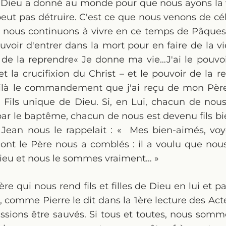
Dieu a donné au monde pour que nous ayons la vie
eut pas détruire. C'est ce que nous venons de cél
 nous continuons à vivre en ce temps de Pâque
uvoir d'entrer dans la mort pour en faire de la vie
 de la reprendre« Je donne ma vie…J'ai le pouvo
et la crucifixion du Christ – et le pouvoir de la r
voilà le commandement que j'ai reçu de mon Père 
 Fils unique de Dieu. Si, en Lui, chacun de nous
 par le baptême, chacun de nous est devenu fils b
Jean nous le rappelait : « Mes bien-aimés, vo
dont le Père nous a comblés : il a voulu que nou
 Dieu et nous le sommes vraiment… »
re qui nous rend fils et filles de Dieu en lui et par
st, comme Pierre le dit dans la 1ère lecture des Acte
ssions être sauvés. Si tous et toutes, nous sommes 