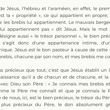
e Jésus, l'hébreu et l'araméen, en effet, le pr
est la « propriété », ce qui appartient en propre;
 les brebis lui appartiennent. Le mauvais berger
 lui appartiennent pas » dit Jésus. Mais le mot 
désigne aussi « le trésor personnel », le bien pré
Il s'agit donc d'une appartenance intime, d'u
nique. Jésus est le bon pasteur à cause de cette
rebis, chacune par son nom, et mes brebis me co
us précieux que tout, c'est que Jésus établit un l
aissance qu'il a de chacun et de chacune, et la
a avec Dieu son Père : « Je connais mes brebis 
me le Père me connaît et que je connais le P
de nous, ici, est le bien précieux, le trésor du P
e plus précieux du Père, le don absolument gr