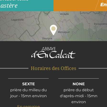
astère
En
Horaires des Offices
SEXTE
NONE
prière du milieu du
prière du début
jour - 15mn environ
d'après-midi - 15mn
environ
En semaine