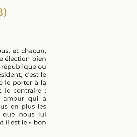
B)
us, et chacun,
e élection bien
la république ou
ident, c'est le
e le porter à la
 le contraire :
on amour qui a
lus en plus les
 que nous lui
 il est le « bon