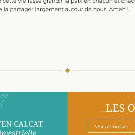
cette vie fasse grandir la paix en chacun et cha
e la partager largement autour de nous. Amen !
LES 
'EN CALCAT
imestrielle