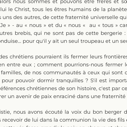
alors nous sommes et pouvons être frères et s
 lui le Christ, tous les êtres humains de la planè
s uns des autres, de cette fraternité universelle qu
Je » - au « nous » et du « nous « au « tous » car,
utres brebis, qui ne sont pas de cette bergerie : c
onduise… pour qu'il y ait un seul troupeau et un se
s chrétiens pourraient ils fermer leurs frontière
bien entre eux ; comment pourrions-nous fermer l
 familles, de nos communautés à ceux qui sont da
, pour pouvoir dormir tranquilles ? S'il est impor
références chrétiennes de son histoire, c'est par c
er un avenir de paix enraciné dans une fraternité 
istie, nous avons écouté la voix du bon berger d
 recevoir de lui dans la communion la vie des fils e