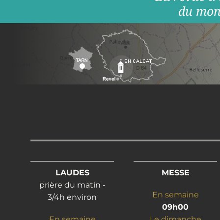
du mon
LAUDES
MESSE
prière du matin -
En semaine
3/4h environ
09h00
En semaine
Le dimanche