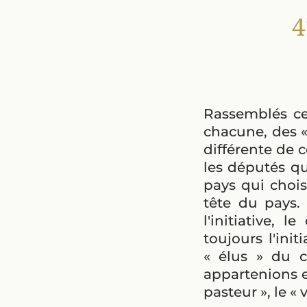
4
Rassemblés ce
chacune, des «
différente de c
les députés qu
pays qui choisi
tête du pays. 
l'initiative,
toujours l'ini
« élus » du 
appartenions en
pasteur », le « 