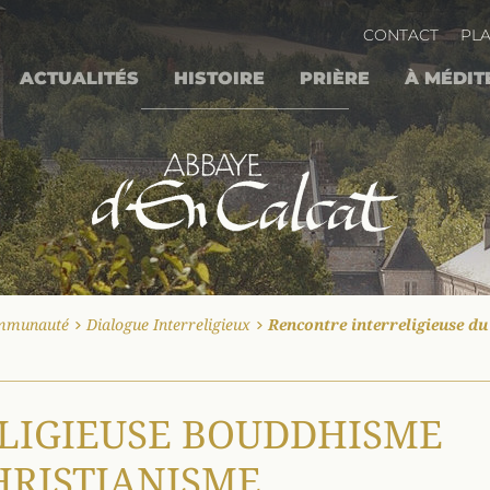
CONTACT
PLA
ACTUALITÉS
HISTOIRE
PRIÈRE
À MÉDIT
INT BENOÎT
ES FRÈRES
ITURGIQUE
 DE NURSIE
U HAMEAU
 DES JOURS
N JOUR
QUELQUES FRÈRES CÉLÈBRES
DEVENIR OBLAT(E) D'EN CALCAT
LA RÈGLE DE SAINT BENOÎT
LES ÉVÉNEMENTS
PRÉSENCE D’EN CALCAT
LE TRAVAIL DES FRÈRES
UN BREF HISTORIQUE
L'HÔTELLERIE EXTÉRIEURE
UN TEMPS POUR DIEU
SESSIONS ET AUTRES ACTIVITÉS
LA "LECTIO DIVINA"
PARTITIONS DE CHANT (SECLI)
DIALOGUE INTERRELIGIEUX
ABBAYE SAINTE SCHOLASTIQUE
LES F
L'HÔTELLE
LE MOT 
COMMENTA
RÉSERVA
LA PAG
INTENTI
DEVE
mmunauté
Dialogue Interreligieux
Rencontre interreligieuse du
LIGIEUSE BOUDDHISME
HRISTIANISME