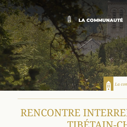
LA COMMUNAUTÉ
LA VIE DE SA
LA JOURNÉE D
LA PRIÈRE L
SAINT BENOÎT
LES GÎTES D
NOUVELLES AU FIL
ACCUEIL D’U
La co
Accueil
RENCONTRE INTERRE
TIBÉTAIN-C