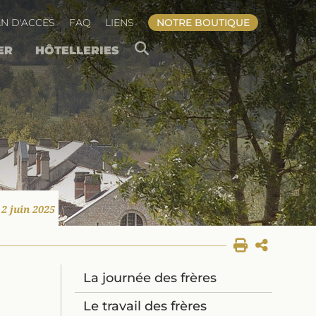
N D'ACCÈS
FAQ
LIENS
NOTRE BOUTIQUE
ER
HÔTELLERIES
ONDATIONS
RIE INTÉRIEURE
DU PÈRE ABBÉ
IRE DE RÈGLE
TION EN LIGNE
E DES OBLATS
ON DE PRIÈRE
NIR MOINE
 2 juin 2025
La journée des frères
Le travail des frères