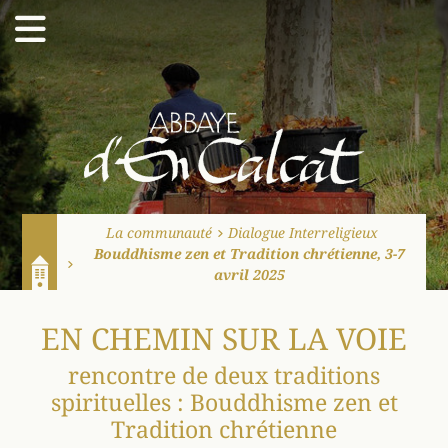
Abbaye d'En Calcat
La communauté
Dialogue Interreligieux
Bouddhisme zen et Tradition chrétienne, 3-7
avril 2025
Accueil
EN CHEMIN SUR LA VOIE
rencontre de deux traditions
spirituelles : Bouddhisme zen et
Tradition chrétienne