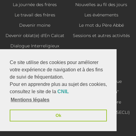
La journée des frères
Nouvelles au fil des jours
Le travail des frères
Les événements
Devenir moine
Le mot du Père Abbé
Devenir oblat(e) d'En Calcat
Sessions et autres activités
Dialogue Interreligieux
Ce site utilise des cookies pour améliorer
Histoire
Prière
votre expérience de navigation et à des fins
de suivi de fréquentation.
Saint Benoît de Nursie
La prière liturgique
Pour en apprendre plus au sujet des cookies,
Un bref historique
La "lectio divina"
consultez le site de la
CNIL
Mentions légales
Les fondations
Intention de prière
Quelques frères célèbres
Partitions de chant (SECLI)
Ok
Abbaye Sainte Scholastique