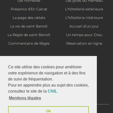
Les homélies
Les gîtes du Hameau
Présence d’En Calcat
L'hôtellerie extérieure
La page des oblats
L'hôtellerie intérieure
La vie de saint Benoît
Accueil d’un jour
La Règle de saint Benoît
Un temps pour Dieu
Commentaire de Règle
Réservation en ligne
La boutique d'En Calcat
Ce site utilise des cookies pour améliorer
votre expérience de navigation et à des fins
de suivi de fréquentation.
Abbaye Saint-Benoît d'En Calcat
Pour en apprendre plus au sujet des cookies,
1 avenue d'En Calcat
consultez le site de la
CNIL
81110 DOURGNE
Mentions légales
05 63 50 32 37
Ok