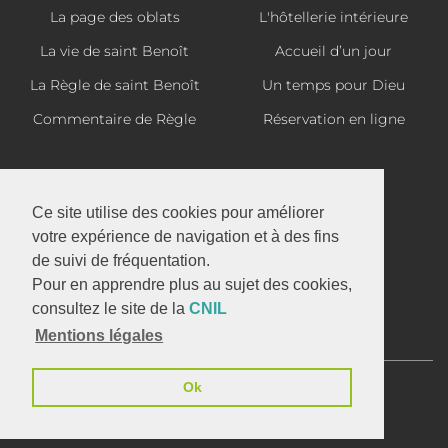
La page des oblats
L'hôtellerie intérieure
La vie de saint Benoît
Accueil d’un jour
La Règle de saint Benoît
Un temps pour Dieu
Commentaire de Règle
Réservation en ligne
La boutique d'En Calcat
Ce site utilise des cookies pour améliorer
votre expérience de navigation et à des fins
de suivi de fréquentation.
Abbaye Saint-Benoît d'En Calcat
Pour en apprendre plus au sujet des cookies,
1 avenue d'En Calcat
consultez le site de la
CNIL
81110 DOURGNE
Mentions légales
05 63 50 32 37
Ok
Infos Légales