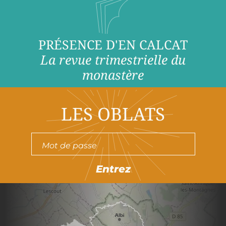
PRÉSENCE D'EN CALCAT
La revue trimestrielle du
monastère
LES OBLATS
Entrez