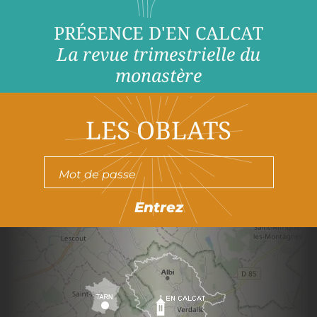
PRÉSENCE D'EN CALCAT
La revue trimestrielle du
monastère
LES OBLATS
Entrez