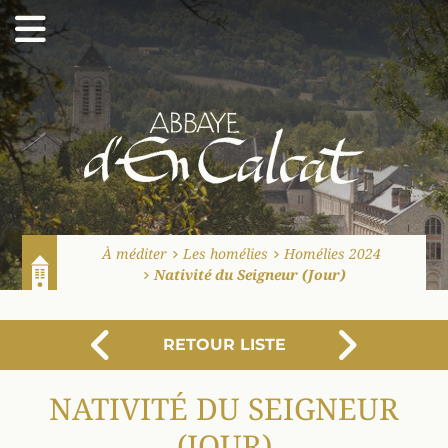
Abbaye d'En Calcat
À méditer
Les homélies
Homélies 2024
Nativité du Seigneur (Jour)
Accueil
RETOUR LISTE
PRÉCÉDENT
SUI
NATIVITÉ DU SEIGNEUR
(JOUR)