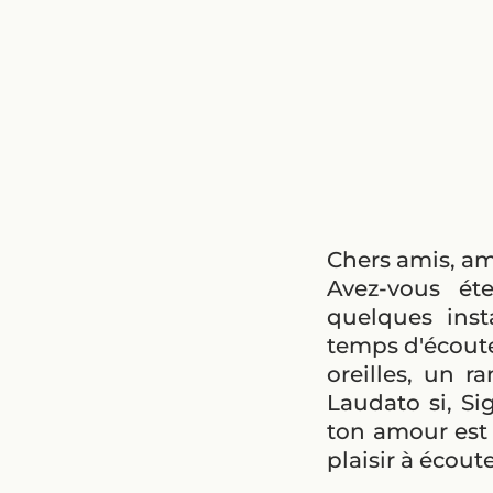
Chers amis, am
Avez-vous éte
quelques ins
temps d'écoute
oreilles, un r
Laudato si, Si
ton amour est 
plaisir à écout