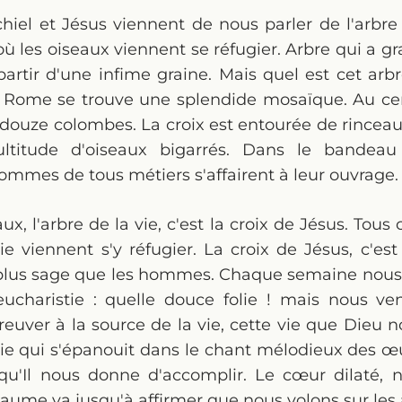
hiel et Jésus viennent de nous parler de l'arbre
 les oiseaux viennent se réfugier. Arbre qui a gra
partir d'une infime graine. Mais quel est cet arbr
 Rome se trouve une splendide mosaïque. Au ce
e, douze colombes. La croix est entourée de rincea
titude d'oiseaux bigarrés. Dans le bandeau 
mmes de tous métiers s'affairent à leur ouvrage.
ux, l'arbre de la vie, c'est la croix de Jésus. Tous
 viennent s'y réfugier. La croix de Jésus, c'est n
ie plus sage que les hommes. Chaque semaine nous
'eucharistie : quelle douce folie ! mais nous 
euver à la source de la vie, cette vie que Dieu 
vie qui s'épanouit dans le chant mélodieux des 
qu'Il nous donne d'accomplir. Le cœur dilaté, n
saume va jusqu'à affirmer que nous volons sur les 