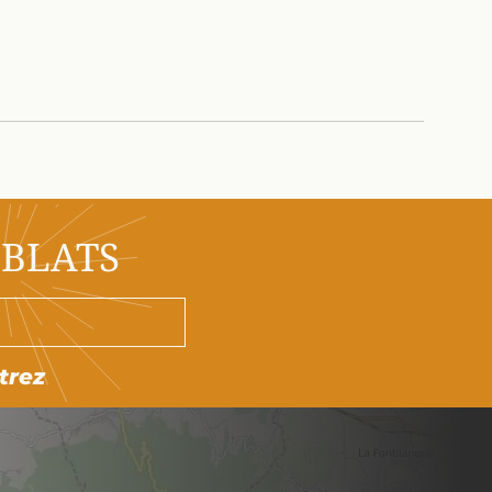
OBLATS
trez