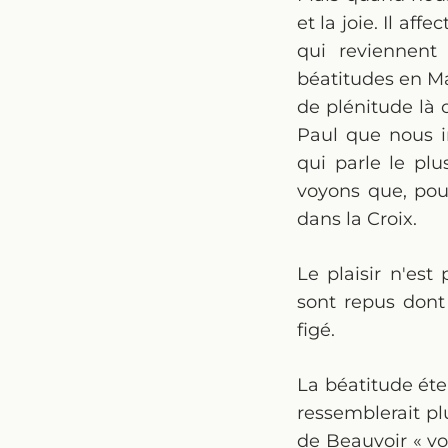
et la joie. Il af
qui reviennent
béatitudes en Ma
de plénitude là 
Paul que nous i
qui parle le plu
voyons que, pour
dans la Croix.
Le plaisir n'es
sont repus dont 
figé.
La béatitude éter
ressemblerait p
de Beauvoir « vo