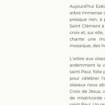
Aujourd'hui Ezéc
arbre immense où
presque rien, à 
Saint Clément à
croix et, sur ell
chante une mul
mosaïque, des ho
L'arbre aux oisea
ardemment la vie
saint Paul, fol
pour célébrer l
oiseaux nous abr
Croix de Jésus, 
de miséricorde 
saint Paul. Un p