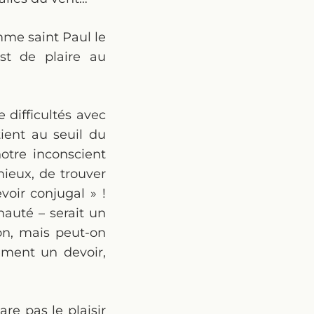
mme saint Paul le
est de plaire au
 difficultés avec
ient au seuil du
notre inconscient
mieux, de trouver
voir conjugal » !
auté – serait un
-on, mais peut-on
ement un devoir,
re pas le plaisir