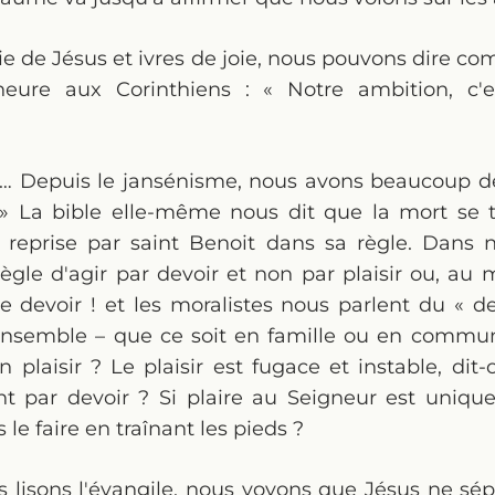
ie de Jésus et ivres de joie, nous pouvons dire co
'heure aux Corinthiens : « Notre ambition, c'
»… Depuis le jansénisme, nous avons beaucoup de
r » La bible elle-même nous dit que la mort se t
e reprise par saint Benoit dans sa règle. Dans 
 règle d'agir par devoir et non par plaisir ou, au 
re devoir ! et les moralistes nous parlent du « de
ensemble – que ce soit en famille ou en commun
n plaisir ? Le plaisir est fugace et instable, dit
t par devoir ? Si plaire au Seigneur est uniqu
 le faire en traînant les pieds ?
lisons l'évangile, nous voyons que Jésus ne sépa