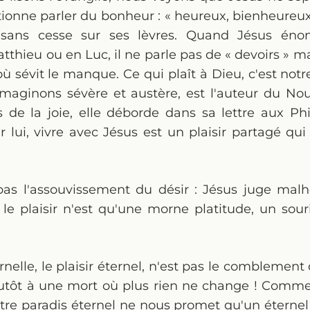
fectionne parler du bonheur : « heureux, bienheure
 sans cesse sur ses lèvres. Quand Jésus énon
tthieu ou en Luc, il ne parle pas de « devoirs » 
où sévit le manque. Ce qui plaît à Dieu, c'est notr
maginons sévère et austère, est l'auteur du N
s de la joie, elle déborde dans sa lettre aux Ph
 lui, vivre avec Jésus est un plaisir partagé qu
t pas l'assouvissement du désir : Jésus juge mal
le plaisir n'est qu'une morne platitude, un sourir
nelle, le plaisir éternel, n'est pas le comblement
lutôt à une mort où plus rien ne change ! Comme 
tre paradis éternel ne nous promet qu'un éternel 