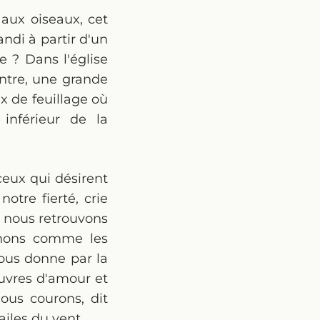
 aux oiseaux, cet
ndi à partir d'un
e ? Dans l'église
ntre, une grande
ux de feuillage où
inférieur de la
 ceux qui désirent
otre fierté, crie
 nous retrouvons
venons comme les
nous donne par la
œuvres d'amour et
ous courons, dit
ailes du vent…