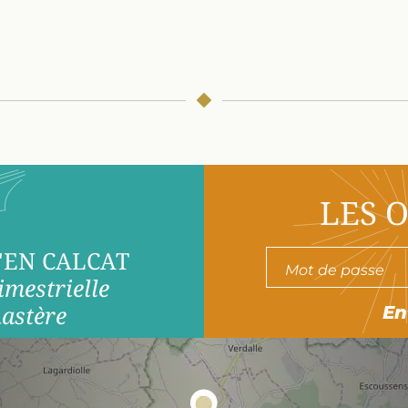
LES 
'EN CALCAT
imestrielle
astère
En