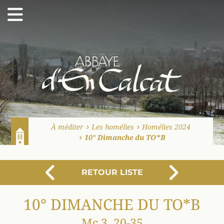
Abbaye d'En Calcat
À méditer
Les homélies
Homélies 2024
10° Dimanche du TO*B
Accueil
RETOUR LISTE
PRÉCÉDENT
SUI
10° DIMANCHE DU TO*B
Mc 3, 20-35