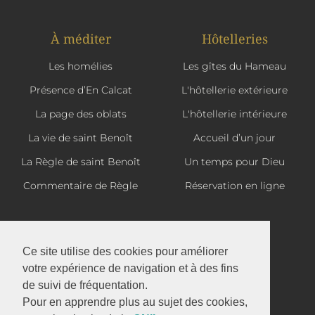
À méditer
Hôtelleries
Les homélies
Les gîtes du Hameau
Présence d’En Calcat
L'hôtellerie extérieure
La page des oblats
L'hôtellerie intérieure
La vie de saint Benoît
Accueil d’un jour
La Règle de saint Benoît
Un temps pour Dieu
Commentaire de Règle
Réservation en ligne
La boutique d'En Calcat
Ce site utilise des cookies pour améliorer
votre expérience de navigation et à des fins
de suivi de fréquentation.
Abbaye Saint-Benoît d'En Calcat
Pour en apprendre plus au sujet des cookies,
1 avenue d'En Calcat