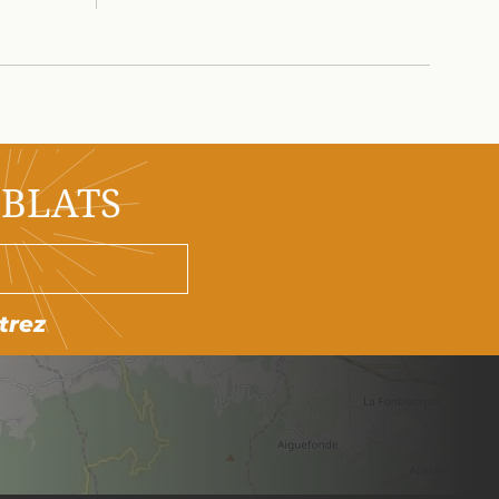
OBLATS
trez