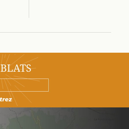
OBLATS
trez