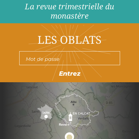
La revue trimestrielle du
monastère
LES OBLATS
Entrez