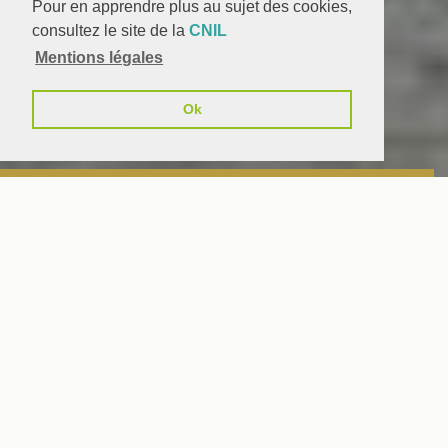
Pour en apprendre plus au sujet des cookies,
consultez le site de la
CNIL
Mentions légales
Ok
BIENVENUE
à l'abbaye Saint-Benoît d'En Calcat
u pied de la Montagne Noire, dans la
commune de Dourgne, au diocèse
d'Albi, la communauté des moines d'En
Calcat vit selon la Règle de saint Benoît, écrite
e
au VI
siècle.