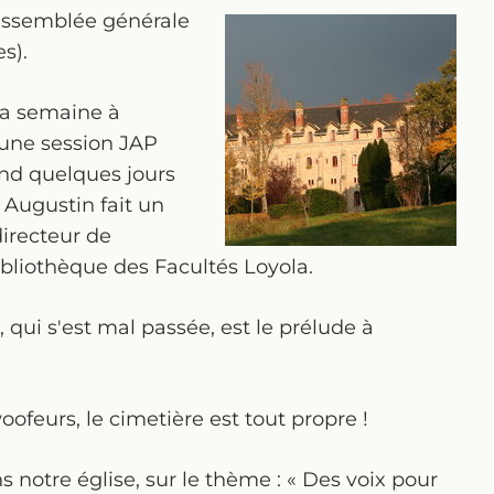
l'assemblée générale
s).
la semaine à
 une session JAP
end quelques jours
 Augustin fait un
directeur de
ibliothèque des Facultés Loyola.
qui s'est mal passée, est le prélude à
feurs, le cimetière est tout propre !
s notre église, sur le thème : « Des voix pour