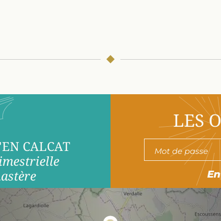
LES 
'EN CALCAT
imestrielle
astère
En