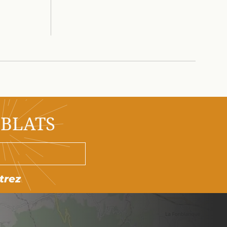
OBLATS
trez